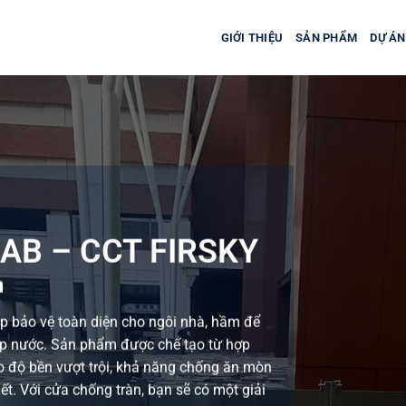
GIỚI THIỆU
SẢN PHẨM
DỰ ÁN
AB – CCT FIRSKY
n
úp bảo vệ toàn diện cho ngôi nhà, hầm để
gập nước. Sản phẩm được chế tạo từ hợp
 độ bền vượt trội, khả năng chống ăn mòn
ết. Với cửa chống tràn, bạn sẽ có một giải