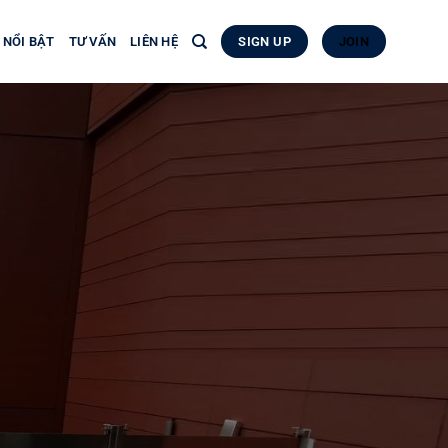
 NỔI BẬT
TƯ VẤN
LIÊN HỆ
SIGN UP
JOIN