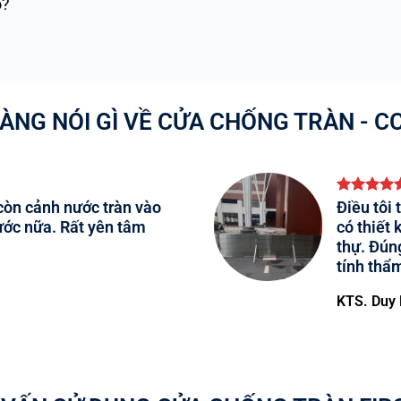
o?
ÀNG NÓI GÌ VỀ CỬA CHỐNG TRÀN - CC
còn cảnh nước tràn vào
Điều tôi
ước nữa. Rất yên tâm
có thiết 
thự. Đún
tính thẩ
KTS. Duy