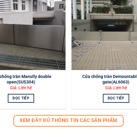
chống tràn Manully double
Cửa chống tràn Demountabl
open(SUS304)
gate(AL6063)
Giá: Liên hệ
Giá: Liên hệ
ĐỌC TIẾP
ĐỌC TIẾP
XEM ĐẦY ĐỦ THÔNG TIN CÁC SẢN PHẨM