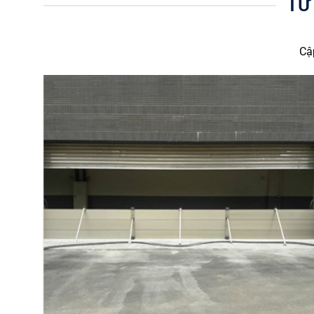
TƯ
Cậ