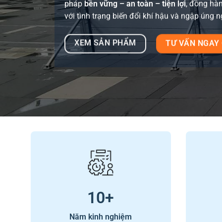
pháp
bền vững – an toàn – tiện lợi
, đồng hàn
với tình trạng biến đổi khí hậu và ngập úng 
XEM SẢN PHẨM
TƯ VẤN NGAY 
10
+
Năm kinh nghiệm