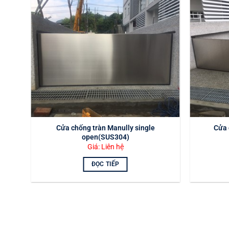
Cửa chống tràn Manully single
Cửa 
open(SUS304)
Giá: Liên hệ
ĐỌC TIẾP