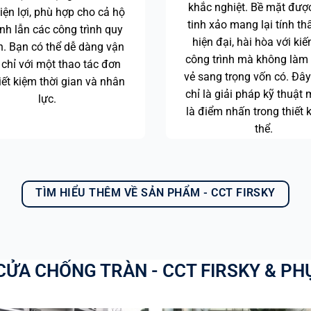
khắc nghiệt. Bề mặt được
iện lợi, phù hợp cho cả hộ
tinh xảo mang lại tính t
ình lẫn các công trình quy
hiện đại, hài hòa với kiế
n. Bạn có thể dễ dàng vận
công trình mà không làm
chỉ với một thao tác đơn
vẻ sang trọng vốn có. Đâ
tiết kiệm thời gian và nhân
chỉ là giải pháp kỹ thuật
lực.
là điểm nhấn trong thiết 
thể.
TÌM HIỂU THÊM VỀ SẢN PHẨM - CCT FIRSKY
ỬA CHỐNG TRÀN - CCT FIRSKY & PH