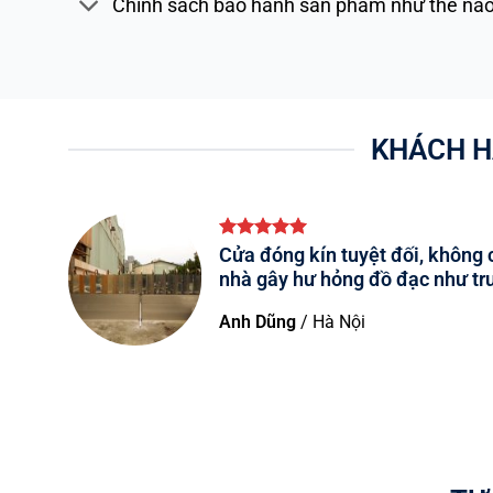
Chính sách bảo hành sản phẩm như thế nà
KHÁCH H
Cửa đóng kín tuyệt đối, không 
à
nhà gây hư hỏng đồ đạc như tr
Anh Dũng
/
Hà Nội