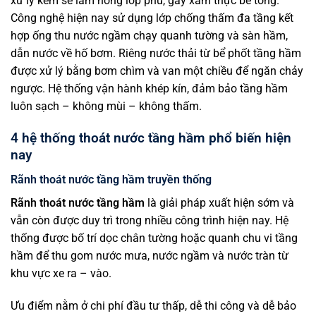
xử lý kém sẽ làm hỏng lớp phủ, gây xâm thực bê tông.
Công nghệ hiện nay sử dụng lớp chống thấm đa tầng kết
hợp ống thu nước ngầm chạy quanh tường và sàn hầm,
dẫn nước về hố bơm. Riêng nước thải từ bể phốt tầng hầm
được xử lý bằng bơm chìm và van một chiều để ngăn chảy
ngược. Hệ thống vận hành khép kín, đảm bảo tầng hầm
luôn sạch – không mùi – không thấm.
4 hệ thống thoát nước tầng hầm phổ biến hiện
nay
Rãnh thoát nước tầng hầm truyền thống
Rãnh thoát nước tầng hầm
là giải pháp xuất hiện sớm và
vẫn còn được duy trì trong nhiều công trình hiện nay. Hệ
thống được bố trí dọc chân tường hoặc quanh chu vi tầng
hầm để thu gom nước mưa, nước ngầm và nước tràn từ
khu vực xe ra – vào.
Ưu điểm nằm ở chi phí đầu tư thấp, dễ thi công và dễ bảo