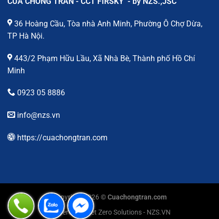
CỬA CHỐNG TRÀN - CCT FIRSKY - by NZS.,JSC
36 Hoàng Cầu, Tòa nhà Anh Minh, Phường Ô Chợ Dừa,
TP Hà Nội.
443/2 Phạm Hữu Lầu, Xã Nhà Bè, Thành phố Hồ Chí
Minh
0923 05 8886
info@nzs.vn
https://cuachongtran.com
Copyright 2026 ©
Cuachongtran.com
Powered by Net Zero Solutions - NZS.VN