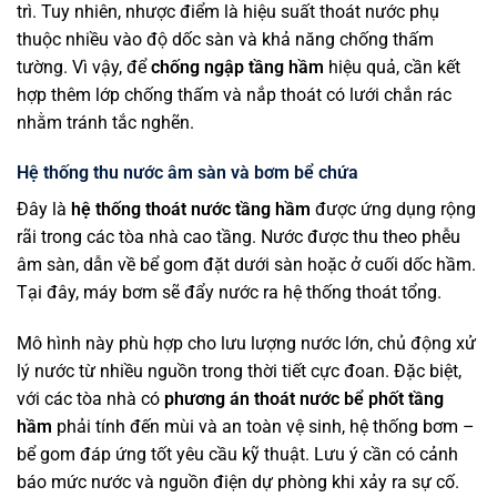
trì. Tuy nhiên, nhược điểm là hiệu suất thoát nước phụ
thuộc nhiều vào độ dốc sàn và khả năng chống thấm
tường. Vì vậy, để
chống ngập tầng hầm
hiệu quả, cần kết
hợp thêm lớp chống thấm và nắp thoát có lưới chắn rác
nhằm tránh tắc nghẽn.
Hệ thống thu nước âm sàn và bơm bể chứa
Đây là
hệ thống thoát nước tầng hầm
được ứng dụng rộng
rãi trong các tòa nhà cao tầng. Nước được thu theo phễu
âm sàn, dẫn về bể gom đặt dưới sàn hoặc ở cuối dốc hầm.
Tại đây, máy bơm sẽ đẩy nước ra hệ thống thoát tổng.
Mô hình này phù hợp cho lưu lượng nước lớn, chủ động xử
lý nước từ nhiều nguồn trong thời tiết cực đoan. Đặc biệt,
với các tòa nhà có
phương án thoát nước bể phốt tầng
hầm
phải tính đến mùi và an toàn vệ sinh, hệ thống bơm –
bể gom đáp ứng tốt yêu cầu kỹ thuật. Lưu ý cần có cảnh
báo mức nước và nguồn điện dự phòng khi xảy ra sự cố.