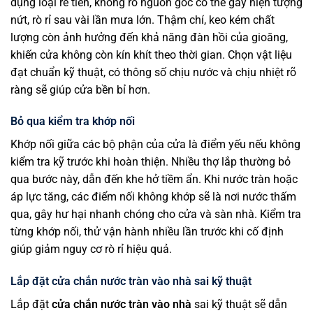
dụng loại rẻ tiền, không rõ nguồn gốc có thể gây hiện tượng
nứt, rò rỉ sau vài lần mưa lớn. Thậm chí, keo kém chất
lượng còn ảnh hưởng đến khả năng đàn hồi của gioăng,
khiến cửa không còn kín khít theo thời gian. Chọn vật liệu
đạt chuẩn kỹ thuật, có thông số chịu nước và chịu nhiệt rõ
ràng sẽ giúp cửa bền bỉ hơn.
Bỏ qua kiểm tra khớp nối
Khớp nối giữa các bộ phận của cửa là điểm yếu nếu không
kiểm tra kỹ trước khi hoàn thiện. Nhiều thợ lắp thường bỏ
qua bước này, dẫn đến khe hở tiềm ẩn. Khi nước tràn hoặc
áp lực tăng, các điểm nối không khớp sẽ là nơi nước thấm
qua, gây hư hại nhanh chóng cho cửa và sàn nhà. Kiểm tra
từng khớp nối, thử vận hành nhiều lần trước khi cố định
giúp giảm nguy cơ rò rỉ hiệu quả.
Lắp đặt cửa chắn nước tràn vào nhà sai kỹ thuật
Lắp đặt
cửa chắn nước tràn vào nhà
sai kỹ thuật sẽ dẫn